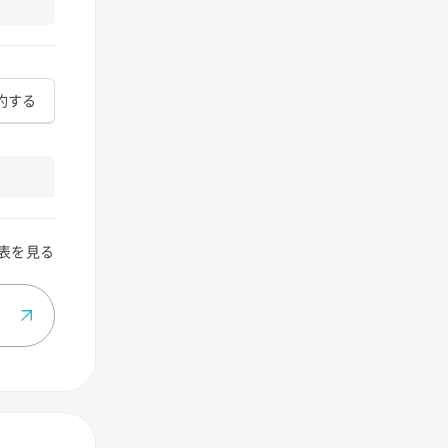
約する
表を見る