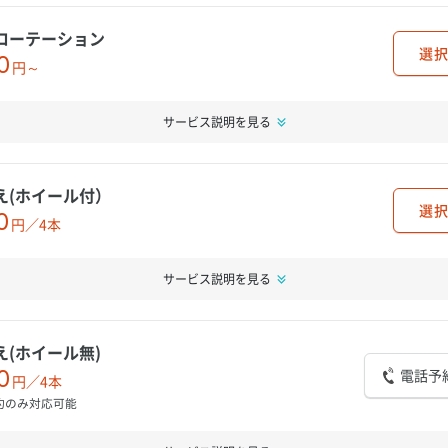
ローテーション
選択
0
円～
サービス説明を見る
え(ホイール付）
選択
0
円／4本
サービス説明を見る
え(ホイール無)
電話予
0
円／4本
約のみ対応可能