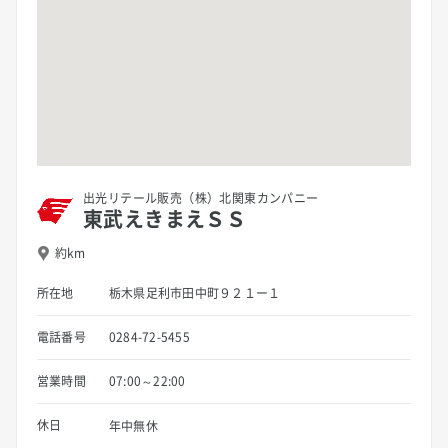
出光リテール販売（株）北関東カンパニー
東武えきまえＳＳ
約km
所在地
栃木県足利市田中町９２１ー１
電話番号
0284-72-5455
営業時間
07:00～22:00
休日
年中無休