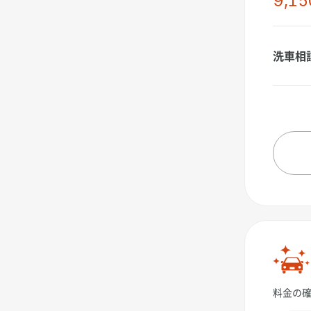
9,15
洗車相
料金の