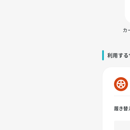
カ
利用する
履き替