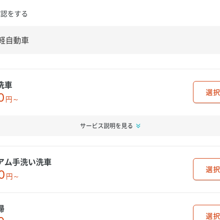
確認をする
洗車
選択
0
円～
サービス説明を見る
アム手洗い洗車
選択
0
円～
掃
選択