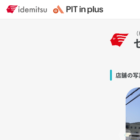
（
店舗の写