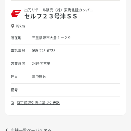
出光リテール販売（株）東海北陸カンパニー
セルフ２３号津ＳＳ
約km
所在地
三重県津市大倉１ー２９
電話番号
059-225-6723
営業時間
24時間営業
休日
年中無休
備考
特定商取引法に基づく表記
店舗一覧ページへ戻る