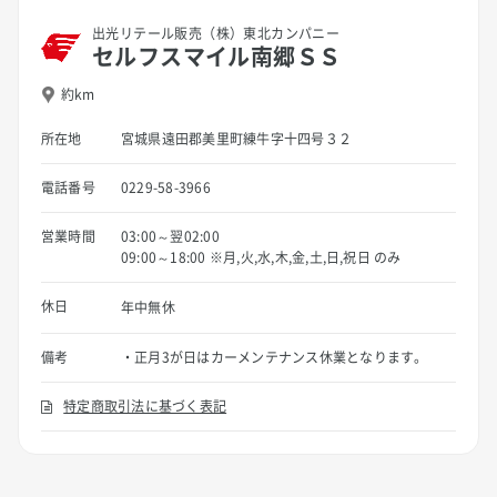
出光リテール販売（株）東北カンパニー
セルフスマイル南郷ＳＳ
約km
所在地
宮城県遠田郡美里町練牛字十四号３２
電話番号
0229-58-3966
営業時間
03:00～翌02:00
09:00～18:00 ※月,火,水,木,金,土,日,祝日 のみ
休日
年中無休
備考
・正月3が日はカーメンテナンス休業となります。
特定商取引法に基づく表記