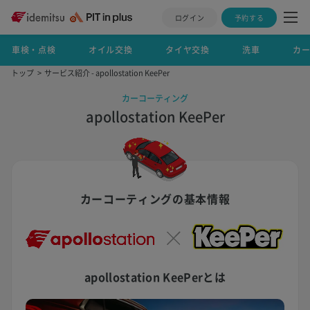
ログイン
予約する
車検・点検
オイル交換
タイヤ交換
洗車
カ
トップ
サービス紹介 - apollostation KeePer
カーコーティング
apollostation KeePer
カーコーティングの基本情報
apollostation KeePerとは