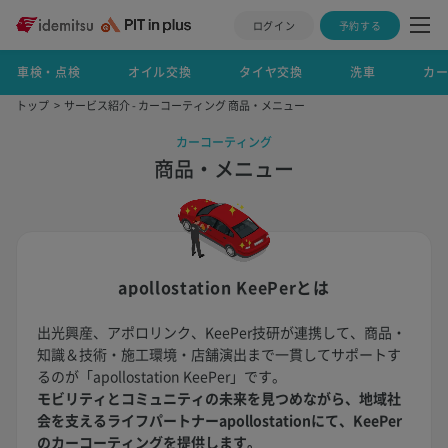
ログイン
予約する
車検・点検
オイル交換
タイヤ交換
洗車
カ
トップ
サービス紹介 - カーコーティング 商品・メニュー
カーコーティング
商品・メニュー
apollostation KeePerとは
出光興産、アポロリンク、KeePer技研が連携して、商品・
知識＆技術・施工環境・店舗演出まで一貫してサポートす
るのが「apollostation KeePer」です。
モビリティとコミュニティの未来を見つめながら、地域社
会を支えるライフパートナーapollostationにて、KeePer
のカーコーティングを提供します。