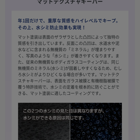
マットテクスチャキーパー
年1回だけで、重厚な質感をハイレベルでキープ。
その上、水シミ防止効果も実現！
マット塗装は表面のザラザラとした凸凹によって独特の
質感を引き出しています。反面この凸凹は、水道水や泥
水などに含まれる無機質の「ミネラル」が埋まりやす
く、写真のような「水シミ」が着きやすくなります。ま
た、従来の無機質なボディガラスコーティングは、同じ
無機質のミネラル(水シミ)が固着しやすくなるため、むし
ろ水シミがよりひどくなる場合が多いです。マットテク
スチャキーパーは、表面をガラス被膜と有機樹脂被膜で
覆う特許技術で、水シミの定着を根本的に防ぐことがで
きる、マット塗装に適したコーティングです。