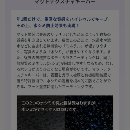
マットテクスチャキーパー
年1回だけで、重厚な質感をハイレベルでキープ。
その上、水シミ防止効果も実現！
マット塗装は表面のザラザラとした凸凹によって独特の
質感を引き出しています。反面この凸凹は、水道水や泥
水などに含まれる無機質の「ミネラル」が埋まりやす
く、写真のような「水シミ」が着きやすくなります。ま
た、従来の無機質なボディガラスコーティングは、同じ
無機質のミネラル(水シミ)が固着しやすくなるため、むし
ろ水シミがよりひどくなる場合が多いです。マットテク
スチャキーパーは、表面をガラス被膜と有機樹脂被膜で
覆う特許技術で、水シミの定着を根本的に防ぐことがで
きる、マット塗装に適したコーティングです。