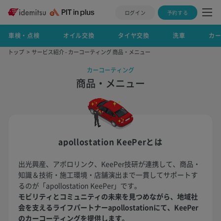
ログイン
予約する
車検・点検
オイル交換
タイヤ交換
洗車
カ
トップ
サービス紹介 - カーコーティング 商品・メニュー
カーコーティング
商品・メニュー
apollostation KeePerとは
出光興産、アポロリンク、KeePer技研が連携して、商品・
知識＆技術・施工環境・店舗演出まで一貫してサポートす
るのが「apollostation KeePer」です。
モビリティとコミュニティの未来を見つめながら、地域社
会を支えるライフパートナーapollostationにて、KeePer
のカーコーティングを提供します。