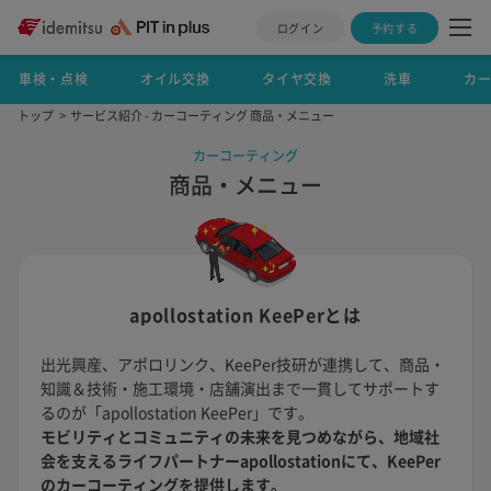
ログイン
予約する
車検・点検
オイル交換
タイヤ交換
洗車
カ
トップ
サービス紹介 - カーコーティング 商品・メニュー
カーコーティング
商品・メニュー
apollostation KeePerとは
出光興産、アポロリンク、KeePer技研が連携して、商品・
知識＆技術・施工環境・店舗演出まで一貫してサポートす
るのが「apollostation KeePer」です。
モビリティとコミュニティの未来を見つめながら、地域社
会を支えるライフパートナーapollostationにて、KeePer
のカーコーティングを提供します。