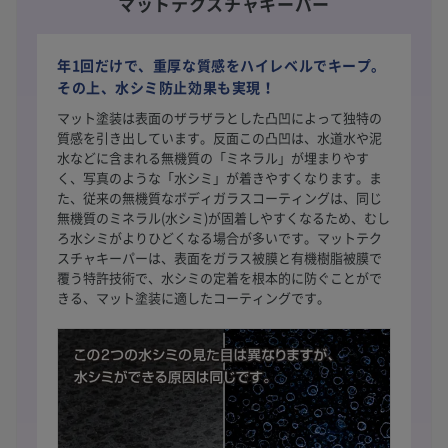
マットテクスチャキーパー
年1回だけで、重厚な質感をハイレベルでキープ。
その上、水シミ防止効果も実現！
マット塗装は表面のザラザラとした凸凹によって独特の
質感を引き出しています。反面この凸凹は、水道水や泥
水などに含まれる無機質の「ミネラル」が埋まりやす
く、写真のような「水シミ」が着きやすくなります。ま
た、従来の無機質なボディガラスコーティングは、同じ
無機質のミネラル(水シミ)が固着しやすくなるため、むし
ろ水シミがよりひどくなる場合が多いです。マットテク
スチャキーパーは、表面をガラス被膜と有機樹脂被膜で
覆う特許技術で、水シミの定着を根本的に防ぐことがで
きる、マット塗装に適したコーティングです。