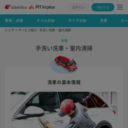
ログイン
予約する
車検・点検
オイル交換
タイヤ交換
洗車
カ
トップ
サービス紹介 - 手洗い洗車・室内清掃
洗車
手洗い洗車・室内清掃
洗車の基本情報