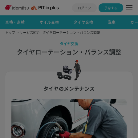
ログイン
予約する
車検・点検
オイル交換
タイヤ交換
洗車
カ
トップ
サービス紹介 - タイヤローテーション・バランス調整
タイヤ交換
タイヤローテーション・バランス調整
タイヤのメンテナンス