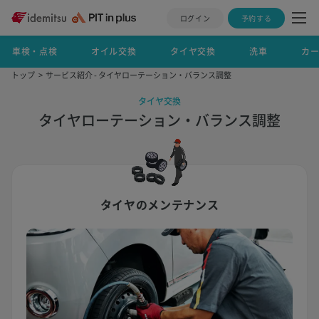
ログイン
予約する
車検・点検
オイル交換
タイヤ交換
洗車
カ
トップ
サービス紹介 - タイヤローテーション・バランス調整
タイヤ交換
タイヤローテーション・バランス調整
タイヤのメンテナンス