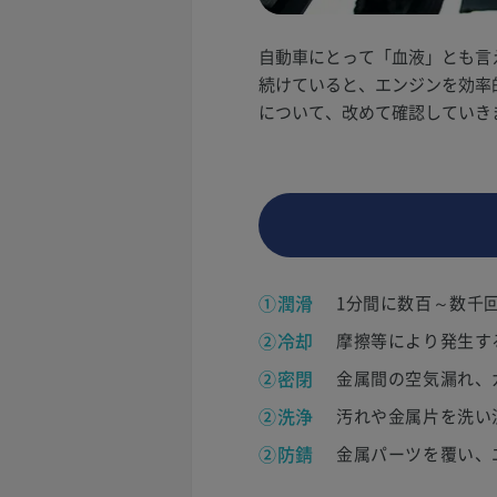
自動車にとって「血液」とも言
続けていると、エンジンを効率
について、改めて確認していき
①潤滑
1分間に数百～数千
②冷却
摩擦等により発生す
②密閉
金属間の空気漏れ、
②洗浄
汚れや金属片を洗い
②防錆
金属パーツを覆い、