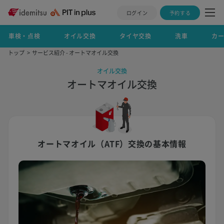
ログイン
予約する
車検・点検
オイル交換
タイヤ交換
洗車
カ
トップ
サービス紹介 - オートマオイル交換
オイル交換
オートマオイル交換
オートマオイル（ATF）交換の基本情報