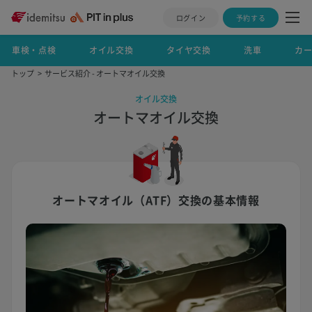
ログイン
予約する
車検・点検
オイル交換
タイヤ交換
洗車
カ
トップ
サービス紹介 - オートマオイル交換
オイル交換
オートマオイル交換
オートマオイル（ATF）交換の基本情報