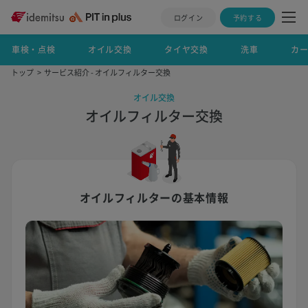
ログイン
予約する
車検・点検
オイル交換
タイヤ交換
洗車
カ
トップ
サービス紹介 - オイルフィルター交換
オイル交換
オイルフィルター交換
オイルフィルターの基本情報