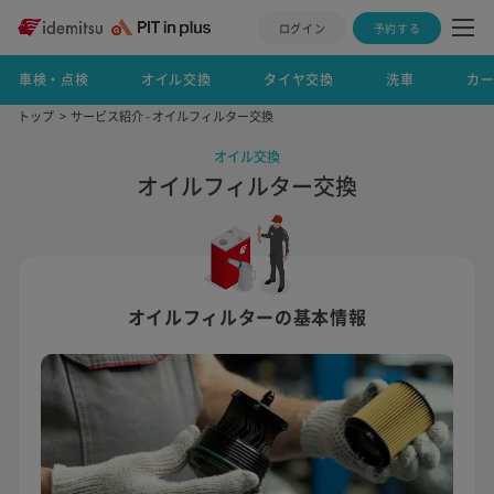
ログイン
予約する
車検・点検
オイル交換
タイヤ交換
洗車
カ
トップ
サービス紹介 - オイルフィルター交換
オイル交換
オイルフィルター交換
オイルフィルターの基本情報