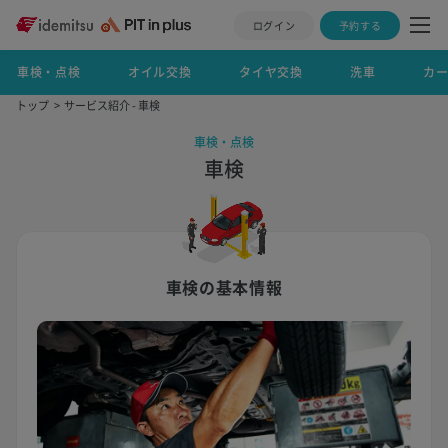
ログイン
予約する
車検・点検
オイル交換
タイヤ交換
洗車
カ
トップ
サービス紹介 - 車検
車検・点検
車検
車検の基本情報