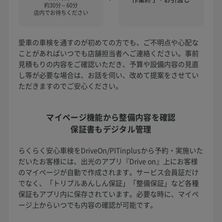
約30分～60分
店内でお待ちください
愛車の車検を通すのが初めての方でも、ご不明点や心配な
ことがあればいつでも店舗担当者へご連絡ください。事前
見積もりの内容をご確認いただき、予算や設備内容の見直
し等が必要な場合は、お話を伺い、改めて提案をさせてい
ただきますのでご安心ください。
マイページ機能から
整備内容を確認
保証書もデジタル管理
らくらく安心車検をDriveOn/PITinplusから予約・実施いた
だいたお客様には、出光のアプリ『Drive on』上にお客様
のマイページが自動で作成されます。サービス会員証だけ
でなく、「トリプルあんしん保証」「整備保証」など各種
保証もアプリ内に保存されています。必要な時に、マイペ
ージ上からいつでも内容の確認が可能です。