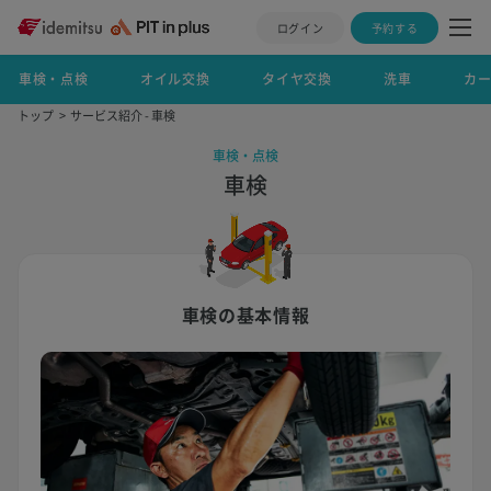
ログイン
予約する
車検・点検
オイル交換
タイヤ交換
洗車
カ
トップ
サービス紹介 - 車検
車検・点検
車検
車検の基本情報