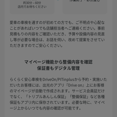
約30分～60分
店内でお待ちください
愛車の車検を通すのが初めての方でも、ご不明点や心配な
ことがあればいつでも店舗担当者へご連絡ください。事前
見積もりの内容をご確認いただき、予算や設備内容の見直
し等が必要な場合は、お話を伺い、改めて提案をさせてい
ただきますのでご安心ください。
マイページ機能から
整備内容を確認
保証書もデジタル管理
らくらく安心車検をDriveOn/PITinplusから予約・実施いた
だいたお客様には、出光のアプリ『Drive on』上にお客様
のマイページが自動で作成されます。サービス会員証だけ
でなく、「トリプルあんしん保証」「整備保証」など各種
保証もアプリ内に保存されています。必要な時に、マイペ
ージ上からいつでも内容の確認が可能です。