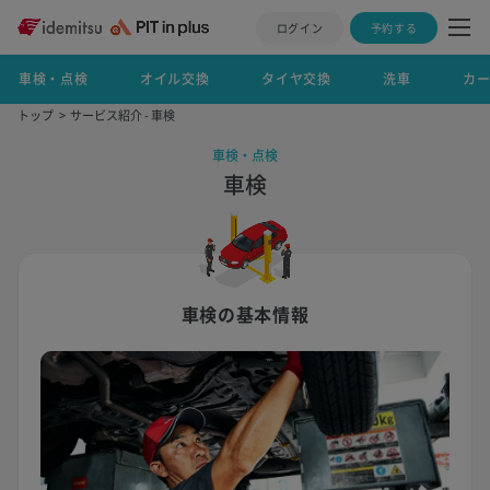
ログイン
予約する
車検・点検
オイル交換
タイヤ交換
洗車
カ
トップ
サービス紹介 - 車検
車検・点検
車検
車検の基本情報