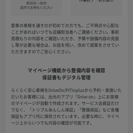
約30分～60分
店内でお待ちください
愛車の車検を通すのが初めての方でも、ご不明点や心配な
ことがあればいつでも店舗担当者へご連絡ください。事前
見積もりの内容をご確認いただき、予算や設備内容の見直
し等が必要な場合は、お話を伺い、改めて提案をさせてい
ただきますのでご安心ください。
マイページ機能から
整備内容を確認
保証書もデジタル管理
らくらく安心車検をDriveOn/PITinplusから予約・実施いた
だいたお客様には、出光のアプリ『Drive on』上にお客様
のマイページが自動で作成されます。サービス会員証だけ
でなく、「トリプルあんしん保証」「整備保証」など各種
保証もアプリ内に保存されています。必要な時に、マイペ
ージ上からいつでも内容の確認が可能です。