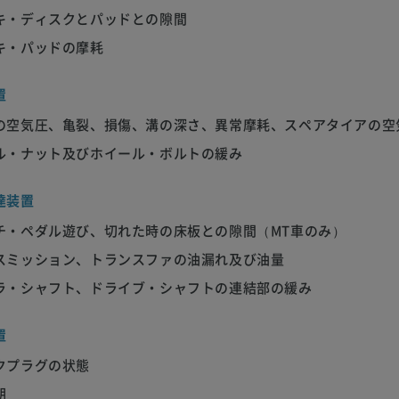
キ・ディスクとパッドとの隙間
キ・パッドの摩耗
置
の空気圧、亀裂、損傷、溝の深さ、異常摩耗、スペアタイアの空
ル・ナット及びホイール・ボルトの緩み
達装置
チ・ペダル遊び、切れた時の床板との隙間（MT車のみ）
スミッション、トランスファの油漏れ及び油量
ラ・シャフト、ドライブ・シャフトの連結部の緩み
置
クプラグの状態
期