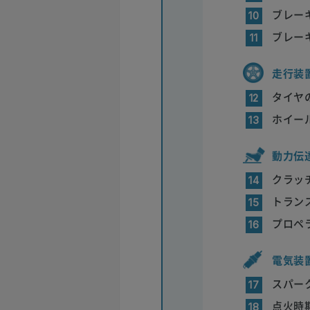
ブレー
10
ブレー
11
走行装
タイヤ
12
ホイー
13
動力伝
クラッ
14
トラン
15
プロペ
16
電気装
スパー
17
点火時
18